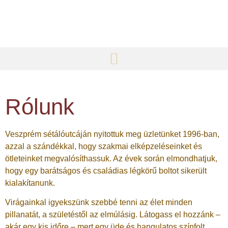
Rólunk
Veszprém sétálóutcáján nyitottuk meg üzletünket 1996-ban,
azzal a szándékkal, hogy szakmai elképzeléseinket és
ötleteinket megvalósíthassuk. Az évek során elmondhatjuk,
hogy egy barátságos és családias légkörű boltot sikerült
kialakítanunk.
Virágainkal igyekszünk szebbé tenni az élet minden
pillanatát, a születéstől az elmúlásig. Látogass el hozzánk –
akár egy kis időre – mert egy üde és hangulatos színfolt